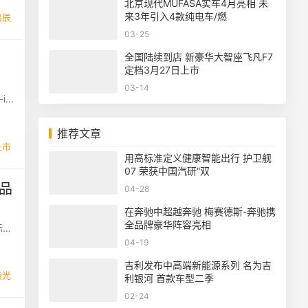
北京现代MUFASA实车4月亮相 未
来3年引入4款纯电车/燃
启辰
03-25
全国陆续到店 新豪华大智座飞凡F7
定档3月27日上市
03-14
i
推荐文章
上市
用高标准定义健康智能出行 护卫舰
07 荣获中国汽研“双
品
04-28
在奔驰中超越奔驰 梅赛德斯-奔驰携
启
全品牌豪华阵容亮相
际车
04-19
吉利发布中高端新能源系列 名为吉
极光
利银河 首款车型二季
02-24