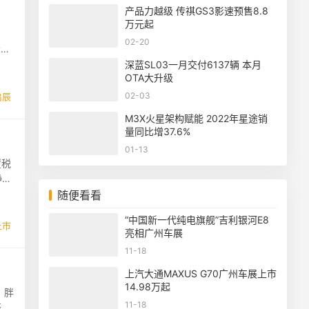
产品力越级 传祺GS3影速预售8.8
万元起
，
02-20
会中
深蓝SL03一月交付6137辆 本月
OTA大升级
02-03
启辰
M3X火星架构赋能 2022年星途销
量同比增37.6%
01-13
置税
静一
随便看看
“中国新一代纯电旗舰”吉利银河E8
上市
亮相广州车展
11-18
上汽大通MAXUS G70广州车展上市
14.98万起
，胖
11-18
辰