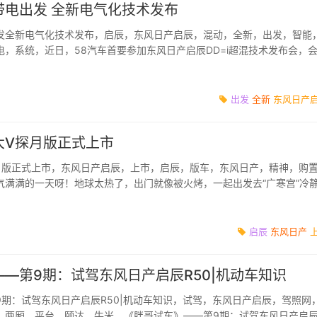
带电出发 全新电气化技术发布
发全新电气化技术发布，启辰，东风日产启辰，混动，全新，出发，智能
，系统，近日，58汽车首要参加东风日产启辰DD=i超混技术发布会，
牌未来纯电、插...
出发
全新
东风日产
大V探月版正式上市
月版正式上市，东风日产启辰，上市，启辰，版车，东风日产，精神，购
气满满的一天呀！地球太热了，出门就像被火烤，一起出发去“广寒宫”冷
大热电影《独...
启辰
东风日产
—第9期：试驾东风日产启辰R50|机动车知识
9期：试驾东风日产启辰R50|机动车知识，试驾，东风日产启辰，驾照网
，两厢，平台，颐达，牛米，《胖哥试车》——第9期：试驾东风日产启