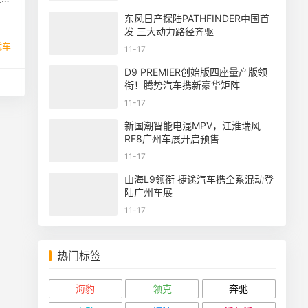
东风日产探陆PATHFINDER中国首
发 三大动力路径齐驱
试车
11-17
D9 PREMIER创始版四座量产版领
衔！腾势汽车携新豪华矩阵
11-17
新国潮智能电混MPV，江淮瑞风
RF8广州车展开启预售
11-17
山海L9领衔 捷途汽车携全系混动登
陆广州车展
11-17
热门标签
海豹
领克
奔驰