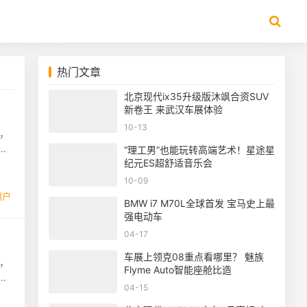
热门文章
北京现代ix35升级版沐飒合资SUV
新卷王 来武汉车展体验
10-13
源，
西
“理工男”也能玩转高端艺术！星途星
纪元ES超舒适音乐会
10-09
用户
BMW i7 M70L全球首发 宝马史上最
强电动车
04-17
车展上领克08重点看哪里？ 魅族
源，
Flyme Auto智能座舱比造
城
04-15