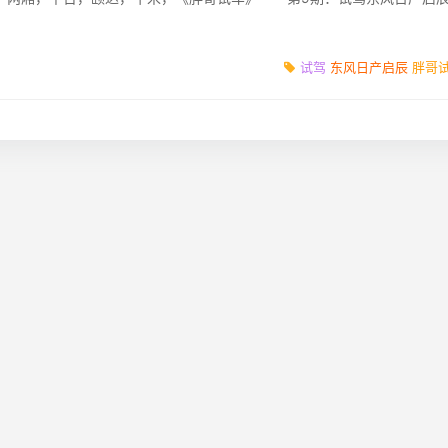
同?车友应该如何...
试驾
东风日产启辰
胖哥