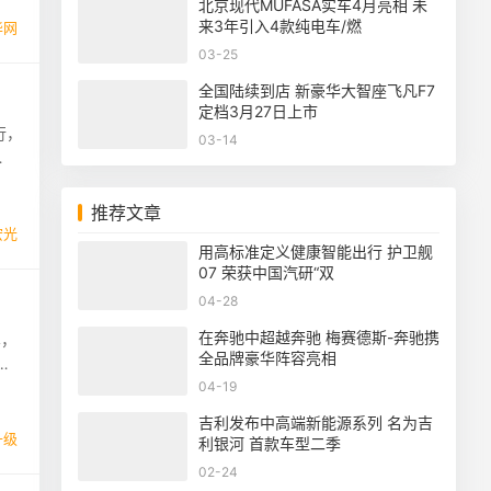
北京现代MUFASA实车4月亮相 未
来3年引入4款纯电车/燃
华网
03-25
全国陆续到店 新豪华大智座飞凡F7
定档3月27日上市
行，
03-14
推荐文章
宏光
用高标准定义健康智能出行 护卫舰
07 荣获中国汽研“双
04-28
在奔驰中超越奔驰 梅赛德斯-奔驰携
车，
全品牌豪华阵容亮相
正
04-19
吉利发布中高端新能源系列 名为吉
升级
利银河 首款车型二季
02-24