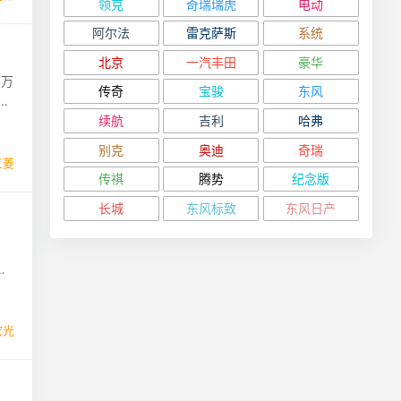
领克
奇瑞瑞虎
电动
阿尔法
雷克萨斯
系统
北京
一汽丰田
豪华
，万
传奇
宝骏
东风
首
续航
吉利
哈弗
别克
奥迪
奇瑞
五菱
传祺
腾势
纪念版
长城
东风标致
东风日产
宏光