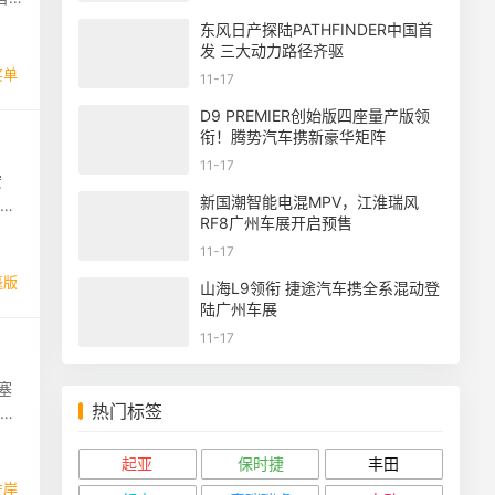
东风日产探陆PATHFINDER中国首
发 三大动力路径齐驱
买单
11-17
D9 PREMIER创始版四座量产版领
衔！腾势汽车携新豪华矩阵
11-17
宏
新国潮智能电混MPV，江淮瑞风
宏光
RF8广州车展开启预售
11-17
篷版
山海L9领衔 捷途汽车携全系混动登
陆广州车展
11-17
塞
热门标签
宏光
起亚
保时捷
丰田
左岸