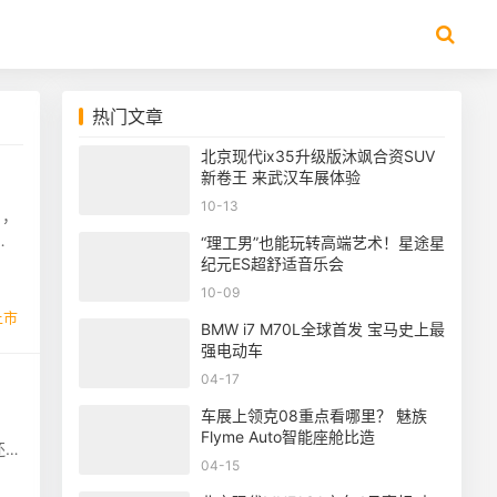
热门文章
北京现代ix35升级版沐飒合资SUV
新卷王 来武汉车展体验
10-13
户，
“理工男”也能玩转高端艺术！星途星
纪元ES超舒适音乐会
10-09
上市
BMW i7 M70L全球首发 宝马史上最
强电动车
04-17
车展上领克08重点看哪里？ 魅族
Flyme Auto智能座舱比造
还为
04-15