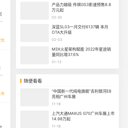
产品力越级 传祺GS3影速预售8.8
万元起
试
02-20
大
深蓝SL03一月交付6137辆 本月
OTA大升级
02-03
宏光
M3X火星架构赋能 2022年星途销
量同比增37.6%
01-13
用
卡
随便看看
“中国新一代纯电旗舰”吉利银河E8
上市
亮相广州车展
11-18
上汽大通MAXUS G70广州车展上市
14.98万起
11-18
官