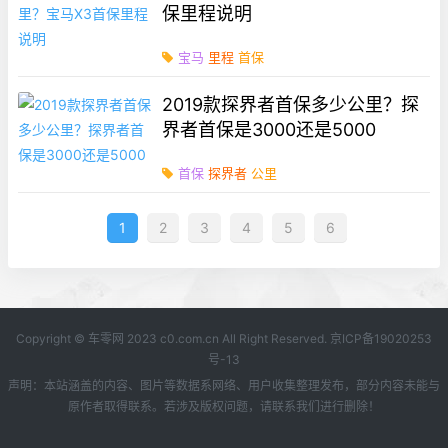
保里程说明
宝马
里程
首保
2019款探界者首保多少公里？探
界者首保是3000还是5000
首保
探界者
公里
1
2
3
4
5
6
Copyright © 车零网 2023 c0.com.cn All Right Reserved.
京ICP备19020253
号-13
声明：本站涵盖的内容、图片等数据系网络、用户收集整理发布，部分内容未能与
原作者取得联系。若涉及版权问题，请联系我们进行删除！