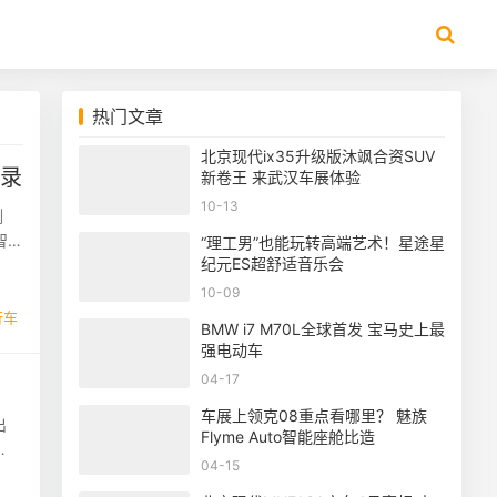
热门文章
北京现代ix35升级版沐飒合资SUV
纪录
新卷王 来武汉车展体验
10-13
测
智
“理工男”也能玩转高端艺术！星途星
纪元ES超舒适音乐会
10-09
行车
BMW i7 M70L全球首发 宝马史上最
强电动车
04-17
车展上领克08重点看哪里？ 魅族
出
Flyme Auto智能座舱比造
04-15