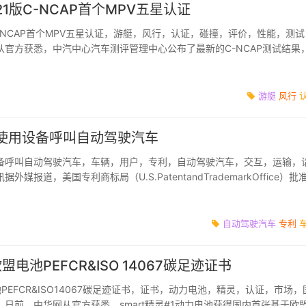
1版C-NCAP首个MPV五星认证
C-NCAP首个MPV五星认证，游艇，风行，认证，碰撞，评价，性能，测试
从官方获悉，中汽中心汽车测评管理中心公布了最新的C-NCAP测试结果
打试验、行人保...
游艇
风行
可使用设备呼叫自动驾驶汽车
备呼叫自动驾驶汽车，车辆，用户，专利，自动驾驶汽车，交互，运输，
媒报道，美国专利商标局（U.S.PatentandTrademarkOffice）批
请：用户设备访...
自动驾驶汽车
专利
盟电池PEFCR&ISO 14067碳足迹证书
池PEFCR&ISO14067碳足迹证书，证书，动力电池，精灵，认证，市场，
日前，中华网从官方获悉，smart精灵#1动力电池获得国内首张基于欧