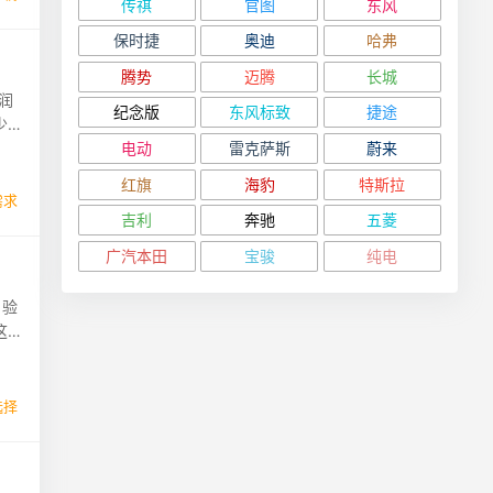
传祺
官图
东风
保时捷
奥迪
哈弗
腾势
迈腾
长城
润
纪念版
东风标致
捷途
少
电动
雷克萨斯
蔚来
红旗
海豹
特斯拉
需求
吉利
奔驰
五菱
广汽本田
宝骏
纯电
，验
这
选择