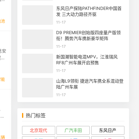
东风日产探陆PATHFINDER中国首
发 三大动力路径齐驱
电池
11-17
D9 PREMIER创始版四座量产版领
衔！腾势汽车携新豪华矩阵
11-17
息安
新国潮智能电混MPV，江淮瑞风
程序
RF8广州车展开启预售
11-17
智能
山海L9领衔 捷途汽车携全系混动登
陆广州车展
11-17
，
热门标签
，现
北京现代
广汽丰田
东风日产
车辆