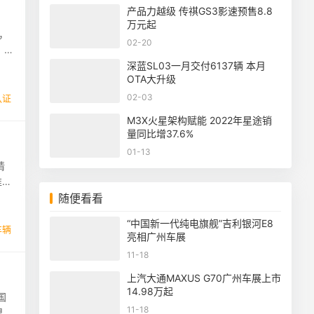
产品力越级 传祺GS3影速预售8.8
万元起
，
02-20
，风
深蓝SL03一月交付6137辆 本月
OTA大升级
02-03
认证
M3X火星架构赋能 2022年星途销
量同比增37.6%
01-13
请
准了
随便看看
“中国新一代纯电旗舰”吉利银河E8
车辆
亮相广州车展
11-18
上汽大通MAXUS G70广州车展上市
14.98万起
国
11-18
盟电