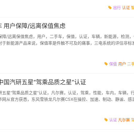
出行
认证
 用户保障/远离保值焦虑
保障/远离保值焦虑，用户，二手车，保值，认证，车辆，新能源，检测，
对于新能源产品来说，保值率是件触不可及的痛事，三电系统的评估非标
继任车主权益...
保值
用户
二
获中国汽研五星“驾乘品质之星”认证
研五星“驾乘品质之星”认证，凡尔赛，认证，驾乘，性能，车内，车辆，
华网从官方获悉，东风雪铁龙凡尔赛C5X在操控、加速、制动、静谧、感
测试中均取...
认证
凡尔赛