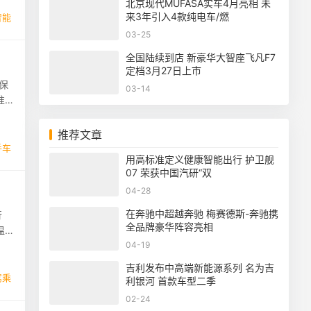
北京现代MUFASA实车4月亮相 未
来3年引入4款纯电车/燃
智能
03-25
全国陆续到店 新豪华大智座飞凡F7
定档3月27日上市
保
03-14
准
推荐文章
手车
用高标准定义健康智能出行 护卫舰
07 荣获中国汽研“双
04-28
在奔驰中超越奔驰 梅赛德斯-奔驰携
行
全品牌豪华阵容亮相
温
04-19
吉利发布中高端新能源系列 名为吉
驾乘
利银河 首款车型二季
02-24