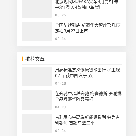
北京现代MUFASA实车4月亮相 未
来3年引入4款纯电车/燃
03-25
全国陆续到店 新豪华大智座飞凡F7
定档3月27日上市
03-14
推荐文章
用高标准定义健康智能出行 护卫舰
07 荣获中国汽研“双
04-28
在奔驰中超越奔驰 梅赛德斯-奔驰携
全品牌豪华阵容亮相
04-19
吉利发布中高端新能源系列 名为吉
利银河 首款车型二季
02-24