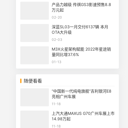
产品力越级 传祺GS3影速预售8.8
万元起
02-20
深蓝SL03一月交付6137辆 本月
OTA大升级
02-03
M3X火星架构赋能 2022年星途销
量同比增37.6%
01-13
随便看看
“中国新一代纯电旗舰”吉利银河E8
亮相广州车展
11-18
上汽大通MAXUS G70广州车展上市
14.98万起
11-18