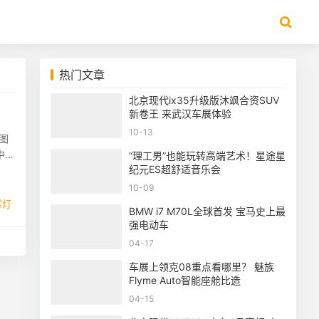
热门文章
北京现代ix35升级版沐飒合资SUV
新卷王 来武汉车展体验
10-13
图
中
“理工男”也能玩转高端艺术！星途星
纪元ES超舒适音乐会
10-09
雾灯
BMW i7 M70L全球首发 宝马史上最
强电动车
04-17
车展上领克08重点看哪里？ 魅族
Flyme Auto智能座舱比造
04-15