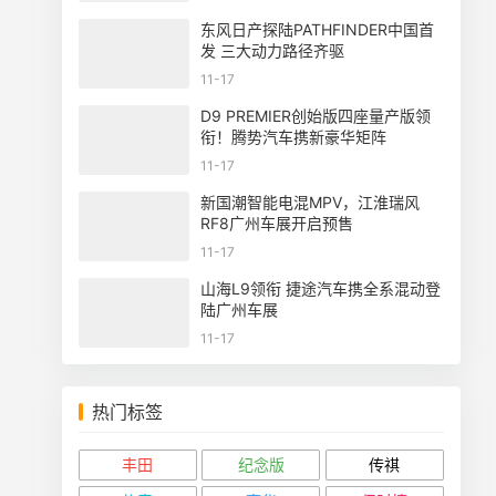
东风日产探陆PATHFINDER中国首
发 三大动力路径齐驱
11-17
D9 PREMIER创始版四座量产版领
衔！腾势汽车携新豪华矩阵
11-17
新国潮智能电混MPV，江淮瑞风
RF8广州车展开启预售
11-17
山海L9领衔 捷途汽车携全系混动登
陆广州车展
11-17
热门标签
丰田
纪念版
传祺