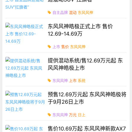
自主品牌
混动
东风风神
东风风神皓极正式上市 售价
12.69-14.69万
上市
售价
东风风神
提供混动系统/售12.69万元起 东
风风神皓极上市
东风风神
上市
系统
预售12.69万元起 东风风神皓极将
于9月26日上市
东风风神
万元
日上
售价10.69万起 东风风神新款AX7