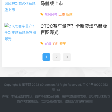
马赫版上市
东风风神
上市
新款
CTCC赛车量产？全新奕炫马赫版
官图曝光
官图
全新
赛车
1
2
3
Copyright © 车零网 2023 c0.com.cn All Right Reserved.
京ICP备19020253
号-13
声明：本站涵盖的内容、图片等数据系网络、用户收集整理发布，部分内容未能与
原作者取得联系。若涉及版权问题，请联系我们进行删除！