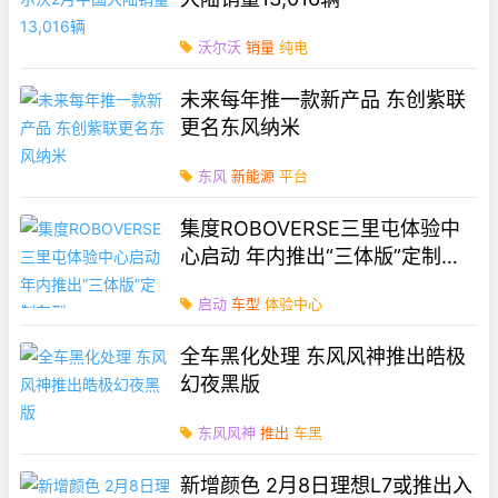
沃尔沃
销量
纯电
未来每年推一款新产品 东创紫联
更名东风纳米
东风
新能源
平台
集度ROBOVERSE三里屯体验中
心启动 年内推出“三体版”定制车
型
启动
车型
体验中心
全车黑化处理 东风风神推出皓极
幻夜黑版
东风风神
推出
车黑
新增颜色 2月8日理想L7或推出入