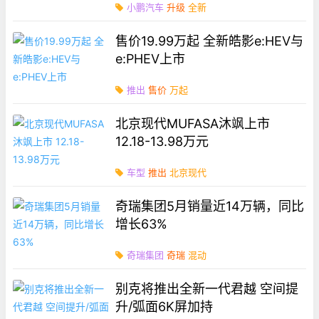
小鹏汽车
升级
全新
售价19.99万起 全新皓影e:HEV与
e:PHEV上市
推出
售价
万起
北京现代MUFASA沐飒上市
12.18-13.98万元
车型
推出
北京现代
奇瑞集团5月销量近14万辆，同比
增长63%
奇瑞集团
奇瑞
混动
别克将推出全新一代君越 空间提
升/弧面6K屏加持