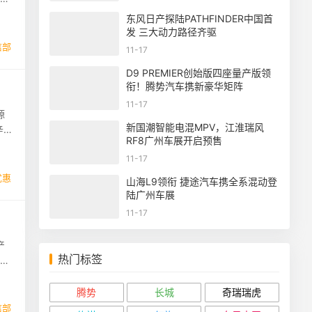
东风日产探陆PATHFINDER中国首
发 三大动力路径齐驱
信部
11-17
D9 PREMIER创始版四座量产版领
衔！腾势汽车携新豪华矩阵
11-17
源
新国潮智能电混MPV，江淮瑞风
辛国
RF8广州车展开启预售
11-17
优惠
山海L9领衔 捷途汽车携全系混动登
陆广州车展
11-17
产
热门标签
新闻
腾势
长城
奇瑞瑞虎
信部