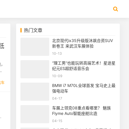
热门文章
北京现代ix35升级版沐飒合资SUV
低
新卷王 来武汉车展体验
10-13
“理工男”也能玩转高端艺术！星途星
跑，
纪元ES超舒适音乐会
，
10-09
汽车
BMW i7 M70L全球首发 宝马史上最
强电动车
04-17
车展上领克08重点看哪里？ 魅族
Flyme Auto智能座舱比造
04-15