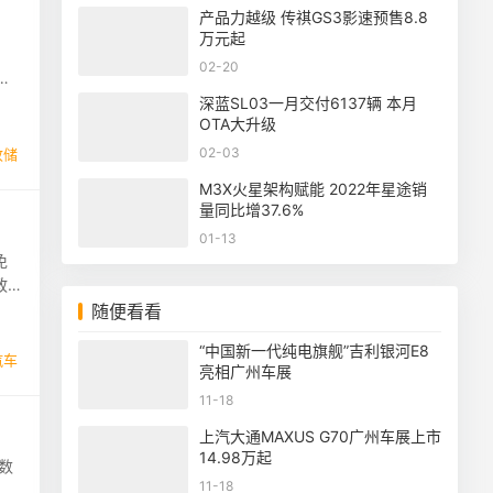
产品力越级 传祺GS3影速预售8.8
万元起
02-20
燃
深蓝SL03一月交付6137辆 本月
OTA大升级
02-03
收储
M3X火星架构赋能 2022年星途销
量同比增37.6%
01-13
免
政
随便看看
“中国新一代纯电旗舰”吉利银河E8
汽车
亮相广州车展
11-18
上汽大通MAXUS G70广州车展上市
14.98万起
数
11-18
测试