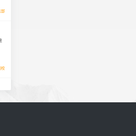
信部
速
调校