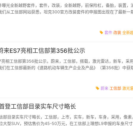
套件曝光全新越野套件，套件，改装，全新越野，前保险杠，备胎，装置，
我们从工信部网站获悉，坦克300官方改装套件的申报图出现在了最新一
全车多处的外...
套件
改装
全新
蔚来ES7亮相工信部第356批公示
S7亮相工信部第356批公示，蔚来，工信部，搭载，激光雷达，新车，采
我们在工信部最新的《道路机动车辆生产企业及产品》（第356批）中获
新车基于蔚来最...
蔚来
工信部
激光
 首登工信部目录实车尺寸略长
工信部目录实车尺寸略长，工信部，上市，实车，新车，车身，采用，像素
位大型SUV，预估售价为45-50万元，在工信部上理想L9申报的车身尺寸
mm、1998mm、18...