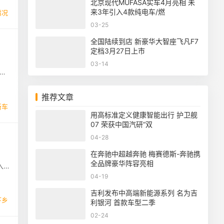
北京现代MUFASA实车4月亮相 未
来3年引入4款纯电车/燃
情况
03-25
全国陆续到店 新豪华大智座飞凡F7
定档3月27日上市
，
03-14
媒体
推荐文章
新车
用高标准定义健康智能出行 护卫舰
07 荣获中国汽研“双
04-28
在奔驰中超越奔驰 梅赛德斯-奔驰携
，
全品牌豪华阵容亮相
入
04-19
吉利发布中高端新能源系列 名为吉
下乡
利银河 首款车型二季
02-24