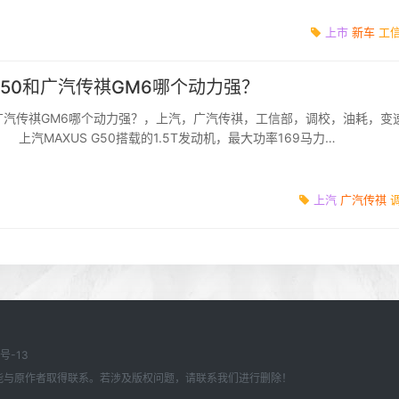
上市
新车
工
 G50和广汽传祺GM6哪个动力强？
0和广汽传祺GM6哪个动力强？，上汽，广汽传祺，工信部，调校，油耗，变
上汽MAXUS G50搭载的1.5T发动机，最大功率169马力
pm，最大扭矩为250N.M/1700-4400rpm，并匹配7...
上汽
广汽传祺
3号-13
能与原作者取得联系。若涉及版权问题，请联系我们进行删除！