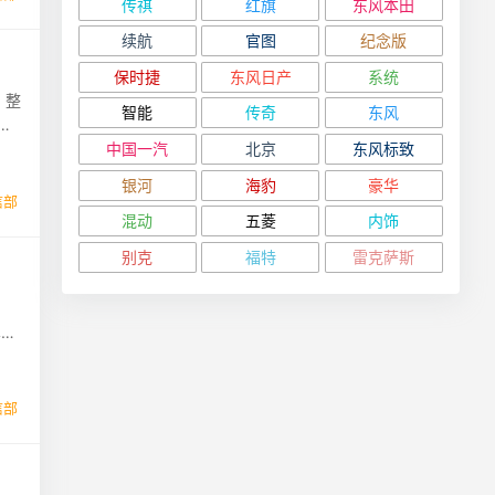
传祺
红旗
东风本田
续航
官图
纪念版
保时捷
东风日产
系统
，整
智能
传奇
东风
中国一汽
北京
东风标致
银河
海豹
豪华
信部
混动
五菱
内饰
别克
福特
雷克萨斯
车是
信部