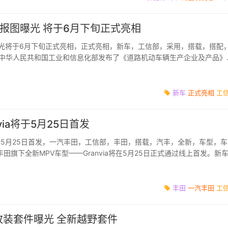
N申报图曝光 将于6月下旬正式亮相
图曝光将于6月下旬正式亮相，正式亮相，新车，工信部，采用，搭载，搭配
，中华人民共和国工业和信息化部发布了《道路机动车辆生产企业及产品》
GMULAN的申报图赫然在...
新车
正式亮相
工
via将于5月25日首发
a将于5月25日首发，一汽丰田，工信部，丰田，搭载，汽丰，全新，车型，车
田旗下全新MPV车型——Granvia将在5月25日正式通过线上首发。新
A的姊妹车，目前...
丰田
一汽丰田
工
改装套件曝光 全新越野套件