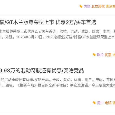
新能源、乘用、...
内饰
北京现代
青岛
好猫/GT木兰版尊荣型上市 优惠2万/买车首选
GT木兰版尊荣型上市优惠2万/买车首选，欧拉，运动，试驾，优惠，木兰，
，外观，2023年8月20日，2023款欧拉好猫/好猫GT木兰版尊荣型上
后12.98万元；好猫尊...
欧拉
优惠
9.98万的混动奇骏还有优惠/买啥竞品
8万的混动奇骏还有优惠/买啥竞品，奇骏，混动，优惠，用户，电驱，东风
价，四驱，《换新车啦》栏目的全新子栏目：换它准没错。今天要给大家
根深蒂固，销量红...
用户
电驱