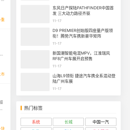
东风日产探陆PATHFINDER中国首
发 三大动力路径齐驱
多重
11-17
D9 PREMIER创始版四座量产版领
衔！腾势汽车携新豪华矩阵
11-17
新国潮智能电混MPV，江淮瑞风
博越
RF8广州车展开启预售
11-17
上市
山海L9领衔 捷途汽车携全系混动登
陆广州车展
11-17
超
热门标签
系统
长城
中国一汽
一块