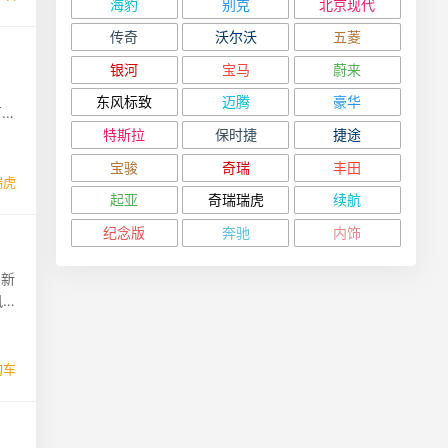
海豹
别克
北京现代
传奇
沃尔沃
五菱
银河
宝马
蔚来
东风标致
迈腾
豪华
万级
特斯拉
保时捷
捷途
宝骏
奇瑞
丰田
瑞虎
起亚
奇瑞瑞虎
续航
纪念版
奔驰
内饰
，新
风行
购车