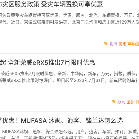
布灾区服务政策 受灾车辆置换可享优惠
服务政策受灾车辆置换可享优惠，优惠，服务，北汽，车辆置换，万元，
现代，近日，京津冀强降雨引发洪灾，北京门头沟区和房山区近129万人
成损毁。作为...
北汽
优惠
车辆
元起 全新荣威eRX5推出7月限时优惠
全新荣威eRX5推出7月限时优惠，全新，中华网，新车，万元，搭载，质保
荣威eRX5推出限时惊爆价，即日起至2023年7月31日，新车限时购车
价12.49万元起...
万元
全新
优惠！MUFASA 沐飒、逍客、锋兰达怎么选
！MUFASA沐飒、逍客、锋兰达怎么选，用户，逍客，车型，预订，多重
空间，车道，正所谓“得紧凑级市场者得天下”。现在车市真正的根基，在