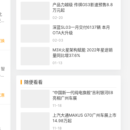
产品力越级 传祺GS3影速预售8.8
万元起
北
02-20
受
深蓝SL03一月交付6137辆 本月
OTA大升级
02-03
置换
M3X火星架构赋能 2022年星途销
量同比增37.6%
01-13
，智
补贴
随便看看
“中国新一代纯电旗舰”吉利银河E8
优惠
亮相广州车展
11-18
上汽大通MAXUS G70广州车展上市
14.98万起
，
11-18
于那