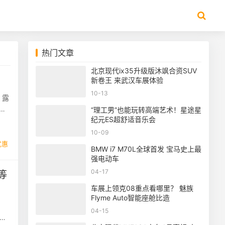
热门文章
北京现代ix35升级版沐飒合资SUV
新卷王 来武汉车展体验
10-13
，露
续航
“理工男”也能玩转高端艺术！星途星
纪元ES超舒适音乐会
10-09
优惠
BMW i7 M70L全球首发 宝马史上最
强电动车
04-17
等
车展上领克08重点看哪里？ 魅族
Flyme Auto智能座舱比造
04-15
国