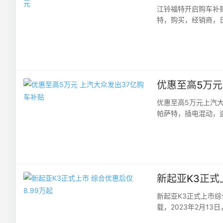
江铃福特开启购车补
特，购买，经销商，
特领界S：综合优惠至高4
优惠至高5万元
优惠至高5万元上汽
帕萨特，插电混动，
优惠5万元，活动截止日
新起亚K3正式
新起亚K3正式上市综
载，2023年2月1
金、礼享·全额险、礼享